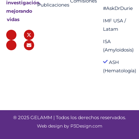
Comisiones
investigación,
Publicaciones
#AskDrDurie
mejorando
vidas
IMF USA /
Latam
ISA
(Amyloidosis)
ASH
(Hematología)
® 2025 GELAMM | Todos los derechos reservados.
Web design by
P3Design.com