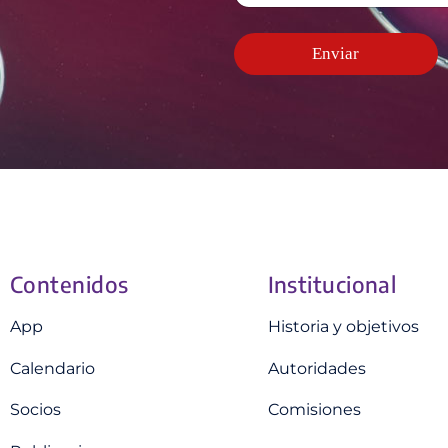
e
t
o
o
*
r
y
*
ó
C
Enviar
n
o
i
r
c
r
o
e
*
o
Contenidos
Institucional
App
Historia y objetivos
Calendario
Autoridades
Socios
Comisiones