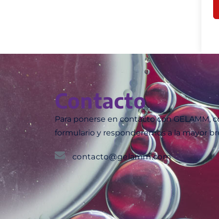
Contacto
Para ponerse en contacto con GELAMM, co
formulario y responderemos a la mayor br
contacto@gelamm.com