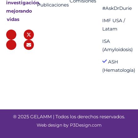
Comisiones
investigación,
Publicaciones
#AskDrDurie
mejorando
vidas
IMF USA /
Latam
ISA
(Amyloidosis)
ASH
(Hematología)
® 2025 GELAMM | Todos los derechos reservados.
Web design by
P3Design.com