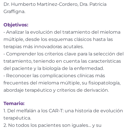
Dr. Humberto Martínez-Cordero, Dra. Patricia
Bibliografia – Casos Clinicos
Graffigna.
INGRESO a Clase 29/10 – 20hs. (GMT – 3)
Objetivos:
• Analizar la evolución del tratamiento del mieloma
Código de asistencia M5
múltiple, desde los esquemas clásicos hasta las
Repasando contenidos
terapias más innovadoras acutales.
• Comprender los criterios clave para la selección del
Módulo 6: gammapatias de significado clínico:
tratamiento, teniendo en cuenta las características
0/5
amiloidosis y otras gammapatias infrecuentes
del paciente y la biología de la enfermedad.
• Reconocer las complicaciones clínicas más
frecuentes del mieloma múltiple, su fisiopatología,
abordaje terapéutico y criterios de derivación.
Temario:
1. Del melfalán a los CAR-T: una historia de evolución
terapéutica.
2. No todos los pacientes son iguales… y su