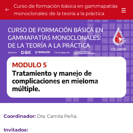
Curso de formación básica en gammapatías
monoclonales: de la teoría a la práctica
Módulo 1: Generalidades de las gammapatías
0/5
monoclonales
Módulo 2: Estudios de laboratorio y su interpretación en
0/5
las gammapatías monoclonales.
Módulo 3: inmunofenotipo y citogenética en las
0/5
gammapatías monoclonales.
Módulo 4: Mieloma Múltiple: manifestaciones clínicas y
0/5
diagnóstico
Módulo 5: Tratamiento y manejo de complicaciones en
0/5
mieloma múltiple
Coordinador:
Dra. Camila Peña.
Contenidos y temario
Invitados: