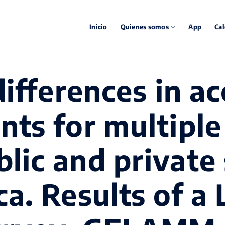
Inicio
Quienes somos
App
Cal
differences in ac
nts for multipl
lic and private
a. Results of a 