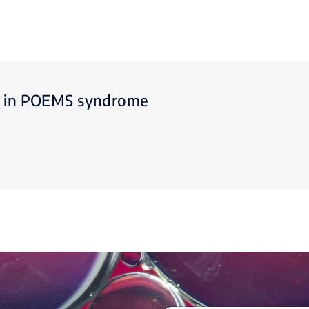
e in POEMS syndrome
C