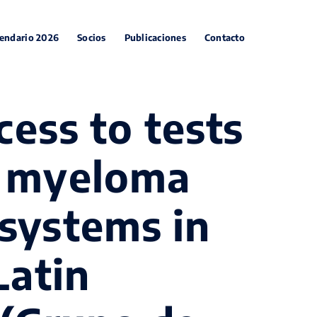
endario 2026
Socios
Publicaciones
Contacto
cess to tests
e myeloma
 systems in
Latin