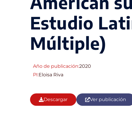
American s
Estudio Lat
Múltiple)
Año de publicación:
2020
PI:
Eloisa Riva
Descargar
Ver publicación