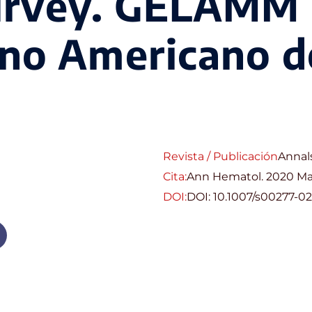
urvey. GELAMM 
ino Americano 
Revista / Publicación
Annal
Cita:
Ann Hematol. 2020 May
DOI:
DOI: 10.1007/s00277-0