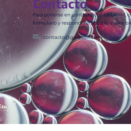
Contacto
Para ponerse en contacto con GELAMM, co
formulario y responderemos a la mayor br
contacto@gelamm.com