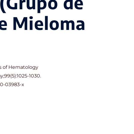
(Grupo de
de Mieloma
s of Hematology
;99(5):1025-1030.
20-03983-x